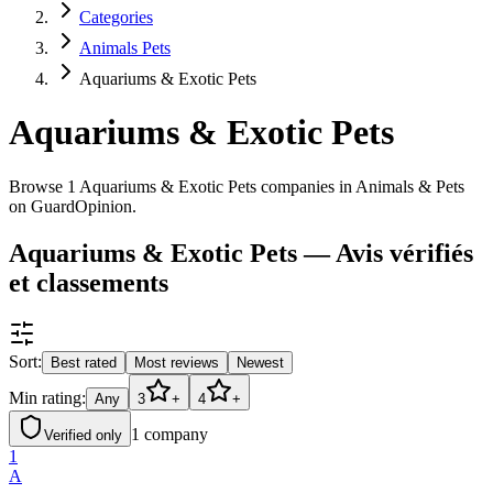
Categories
Animals Pets
Aquariums & Exotic Pets
Aquariums & Exotic Pets
Browse 1 Aquariums & Exotic Pets companies in Animals & Pets
on GuardOpinion.
Aquariums & Exotic Pets — Avis vérifiés
et classements
Sort:
Best rated
Most reviews
Newest
Min rating:
Any
3
+
4
+
1
company
Verified only
1
A