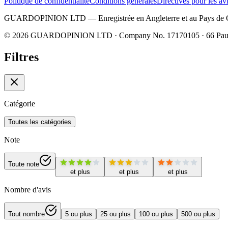
Politique de confidentialité
Conditions générales
Directives pour les av
GUARDOPINION LTD — Enregistrée en Angleterre et au Pays de Gal
©
2026
GUARDOPINION LTD · Company No. 17170105 · 66 Paul 
Filtres
Catégorie
Toutes les catégories
Note
Toute note
et plus
et plus
et plus
Nombre d'avis
Tout nombre
5 ou plus
25 ou plus
100 ou plus
500 ou plus