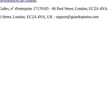
is
Préférences de cookies
les, n° d'entreprise 17170105 · 66 Paul Street, London, EC2A 4NA
Street, London, EC2A 4NA, UK ·
support@guardopinion.com