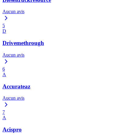
Aucun avis
5
D
Drivemethrough
Aucun avis
6
A
Accurateaz
Aucun avis
7
A
Acispro