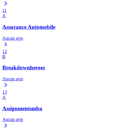
11
A
Assurance Automobile
Aucun avis
12
B
Breakdownheroes
Aucun avis
13
A
Assignmentsmba
Aucun avis