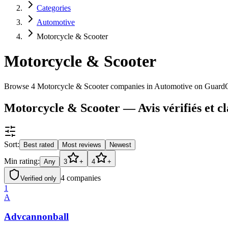
Categories
Automotive
Motorcycle & Scooter
Motorcycle & Scooter
Browse 4 Motorcycle & Scooter companies in Automotive on Guard
Motorcycle & Scooter — Avis vérifiés et c
Sort:
Best rated
Most reviews
Newest
Min rating:
Any
3
+
4
+
4
companies
Verified only
1
A
Advcannonball