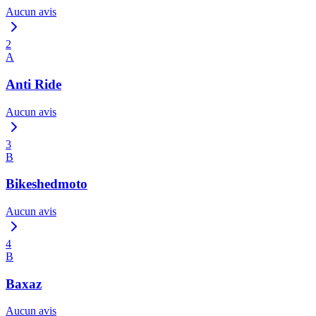
Aucun avis
2
A
Anti Ride
Aucun avis
3
B
Bikeshedmoto
Aucun avis
4
B
Baxaz
Aucun avis