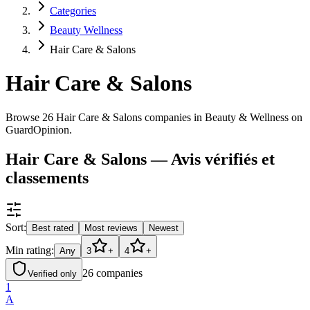
Categories
Beauty Wellness
Hair Care & Salons
Hair Care & Salons
Browse 26 Hair Care & Salons companies in Beauty & Wellness on
GuardOpinion.
Hair Care & Salons — Avis vérifiés et
classements
Sort:
Best rated
Most reviews
Newest
Min rating:
Any
3
+
4
+
26
companies
Verified only
1
A