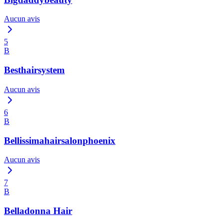
Aucun avis
5
B
Besthairsystem
Aucun avis
6
B
Bellissimahairsalonphoenix
Aucun avis
7
B
Belladonna Hair