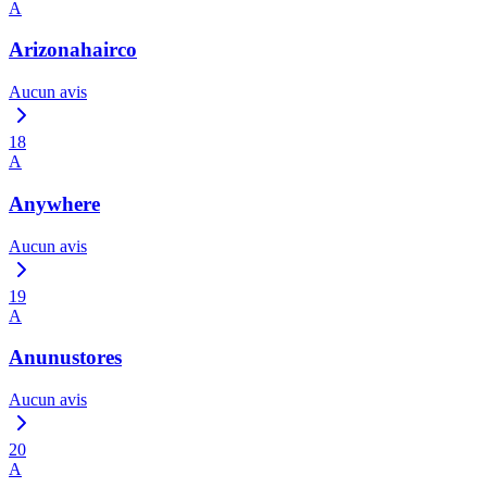
A
Arizonahairco
Aucun avis
18
A
Anywhere
Aucun avis
19
A
Anunustores
Aucun avis
20
A