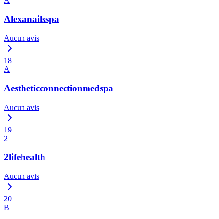
A
Alexanailsspa
Aucun avis
18
A
Aestheticconnectionmedspa
Aucun avis
19
2
2lifehealth
Aucun avis
20
B