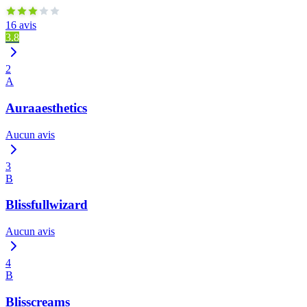
16 avis
3.8
2
A
Auraaesthetics
Aucun avis
3
B
Blissfullwizard
Aucun avis
4
B
Blisscreams