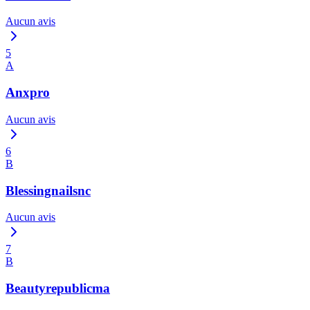
Aucun avis
5
A
Anxpro
Aucun avis
6
B
Blessingnailsnc
Aucun avis
7
B
Beautyrepublicma