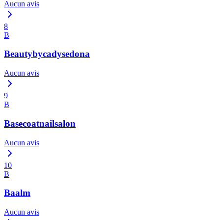
Aucun avis
8
B
Beautybycadysedona
Aucun avis
9
B
Basecoatnailsalon
Aucun avis
10
B
Baalm
Aucun avis