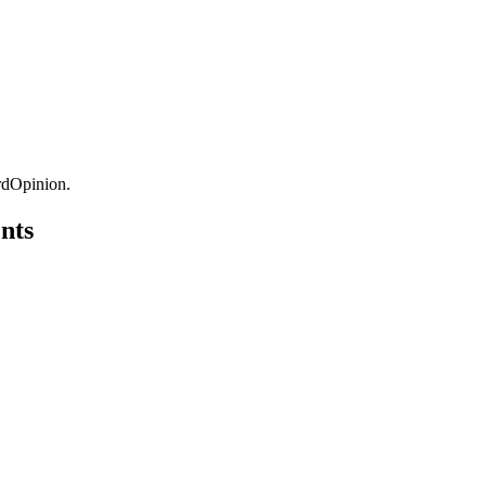
rdOpinion.
nts