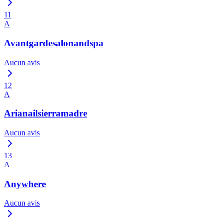
11
A
Avantgardesalonandspa
Aucun avis
12
A
Arianailsierramadre
Aucun avis
13
A
Anywhere
Aucun avis