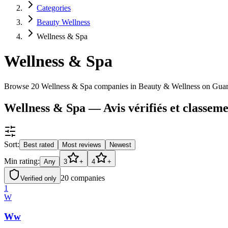
Categories
Beauty Wellness
Wellness & Spa
Wellness & Spa
Browse 20 Wellness & Spa companies in Beauty & Wellness on Gua
Wellness & Spa — Avis vérifiés et classeme
Sort:
Best rated
Most reviews
Newest
Min rating:
Any
3
+
4
+
20
companies
Verified only
1
W
Ww