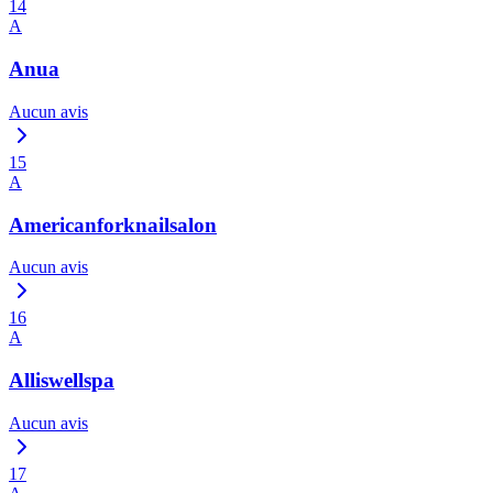
14
A
Anua
Aucun avis
15
A
Americanforknailsalon
Aucun avis
16
A
Alliswellspa
Aucun avis
17