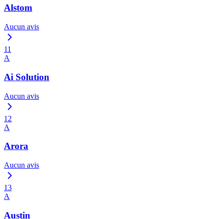
Alstom
Aucun avis
11
A
Ai Solution
Aucun avis
12
A
Arora
Aucun avis
13
A
Austin