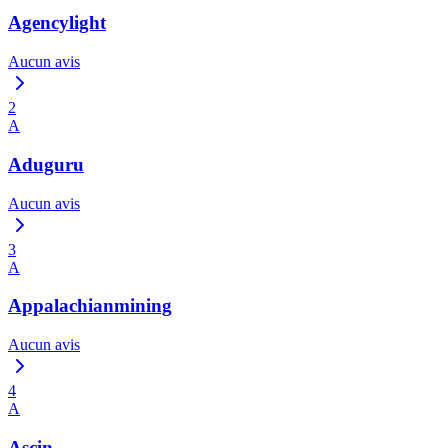
Agencylight
Aucun avis
2
A
Aduguru
Aucun avis
3
A
Appalachianmining
Aucun avis
4
A
Ascin