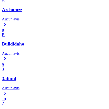
A
Archomzz
Aucun avis
8
B
Buildidaho
Aucun avis
9
3
3afund
Aucun avis
10
A