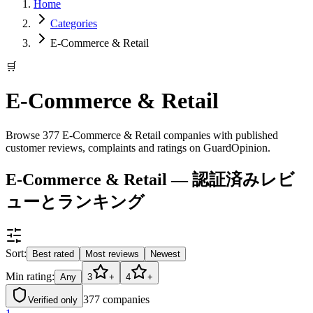
Home
Categories
E-Commerce & Retail
🛒
E-Commerce & Retail
Browse 377 E-Commerce & Retail companies with published
customer reviews, complaints and ratings on GuardOpinion.
E-Commerce & Retail — 認証済みレビ
ューとランキング
Sort:
Best rated
Most reviews
Newest
Min rating:
Any
3
+
4
+
377
companies
Verified only