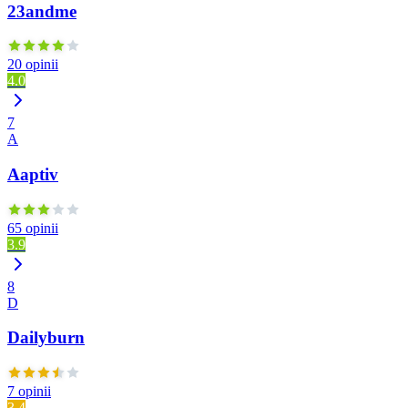
23andme
20 opinii
4.0
7
A
Aaptiv
65 opinii
3.9
8
D
Dailyburn
7 opinii
3.4