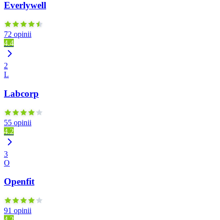
Everlywell
72 opinii
4.4
2
L
Labcorp
55 opinii
4.2
3
O
Openfit
91 opinii
4.2