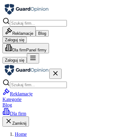
Reklamacje
Blog
Zaloguj się
Dla firm
Panel firmy
Zaloguj się
Reklamacje
Kategorie
Blog
Dla firm
Zamknij
Home