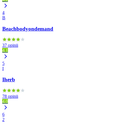
4
B
Beachbodyondemand
37 opinii
4.1
5
I
Iherb
78 opinii
4.0
6
2