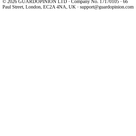
©
2026
GUARDOPINION LTD · Company No. 17170105 · 66
Paul Street, London, EC2A 4NA, UK ·
support@guardopinion.com