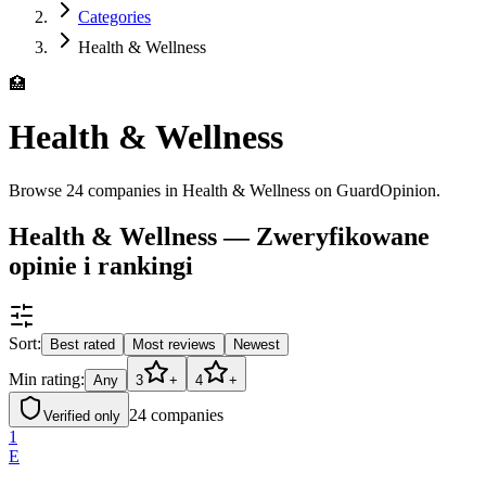
Categories
Health & Wellness
🏥
Health & Wellness
Browse 24 companies in Health & Wellness on GuardOpinion.
Health & Wellness — Zweryfikowane
opinie i rankingi
Sort:
Best rated
Most reviews
Newest
Min rating:
Any
3
+
4
+
24
companies
Verified only
1
E