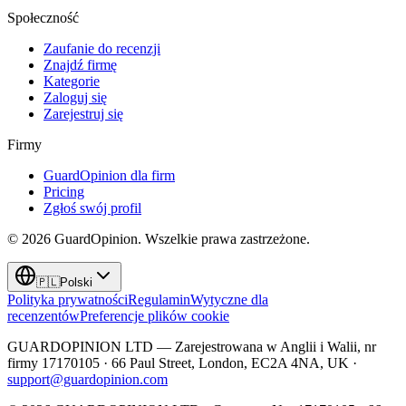
Społeczność
Zaufanie do recenzji
Znajdź firmę
Kategorie
Zaloguj się
Zarejestruj się
Firmy
GuardOpinion dla firm
Pricing
Zgłoś swój profil
©
2026
GuardOpinion.
Wszelkie prawa zastrzeżone.
🇵🇱
Polski
Polityka prywatności
Regulamin
Wytyczne dla
recenzentów
Preferencje plików cookie
GUARDOPINION LTD — Zarejestrowana w Anglii i Walii, nr
firmy 17170105 · 66 Paul Street, London, EC2A 4NA, UK ·
support@guardopinion.com