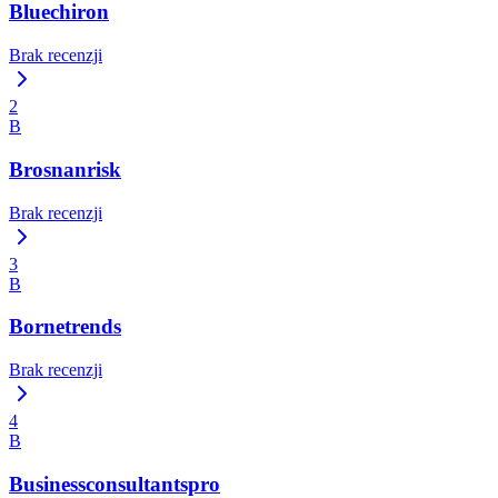
Bluechiron
Brak recenzji
2
B
Brosnanrisk
Brak recenzji
3
B
Bornetrends
Brak recenzji
4
B
Businessconsultantspro