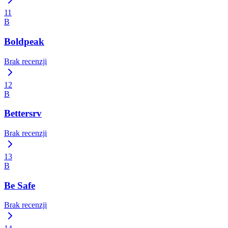
11
B
Boldpeak
Brak recenzji
12
B
Bettersrv
Brak recenzji
13
B
Be Safe
Brak recenzji