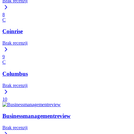
Brak recenzji
8
C
Coinrise
Brak recenzji
9
C
Columbus
Brak recenzji
10
Businessmanagementreview
Brak recenzji