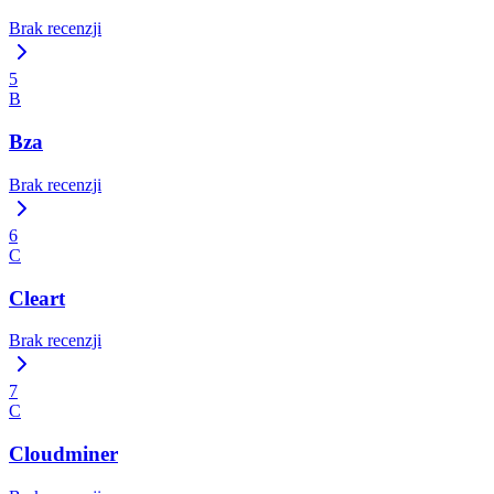
Brak recenzji
5
B
Bza
Brak recenzji
6
C
Cleart
Brak recenzji
7
C
Cloudminer