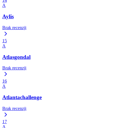
14
A
Aylis
Brak recenzji
15
A
Atlasgondal
Brak recenzji
16
A
Atlantachallenge
Brak recenzji
17
A