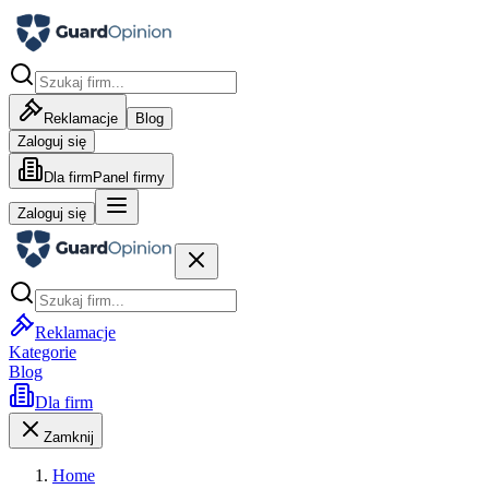
Reklamacje
Blog
Zaloguj się
Dla firm
Panel firmy
Zaloguj się
Reklamacje
Kategorie
Blog
Dla firm
Zamknij
Home