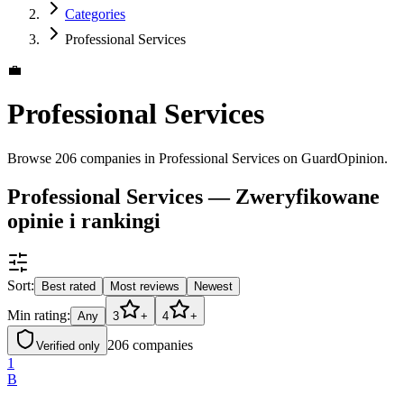
Categories
Professional Services
💼
Professional Services
Browse 206 companies in Professional Services on GuardOpinion.
Professional Services — Zweryfikowane
opinie i rankingi
Sort:
Best rated
Most reviews
Newest
Min rating:
Any
3
+
4
+
206
companies
Verified only
1
B