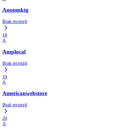
Anonmktg
Brak recenzji
18
A
Amplocal
Brak recenzji
19
A
Americanwebstore
Brak recenzji
20
A