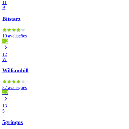
11
B
Bitstarz
19 avaliações
4.2
12
W
Williamhill
87 avaliações
4.2
13
5
5gringos