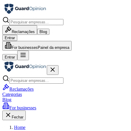
Reclamações
Blog
Entrar
For businesses
Painel da empresa
Entrar
Reclamações
Categorias
Blog
For businesses
Fechar
Home