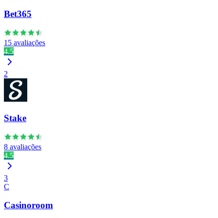
Bet365
15 avaliações
4.5
2
Stake
8 avaliações
4.5
3
C
Casinoroom