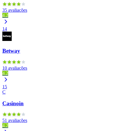
35 avaliações
4.2
14
Betway
10 avaliações
4.2
15
C
Casinoin
51 avaliações
4.2