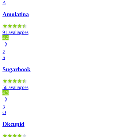
A
Amolatina
91 avaliações
4.4
2
S
Sugarbook
56 avaliações
4.3
3
O
Okcupid