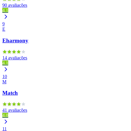
90 avaliações
4.1
9
E
Eharmony
14 avaliações
4.1
10
M
Match
41 avaliações
4.0
11