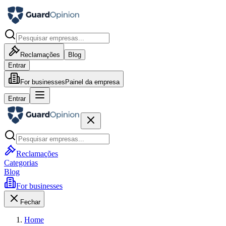
Reclamações
Blog
Entrar
For businesses
Painel da empresa
Entrar
Reclamações
Categorias
Blog
For businesses
Fechar
Home