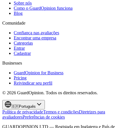
Sobre nós
Como o GuardOpinion funciona
Blog
Comunidade
Confiança nas avaliações
Encontrar uma empresa
Categorias
Entrar
Cadastrar
Businesses
GuardOpinion for Business
Pricing
Reivindicar seu perfil
©
2026
GuardOpinion.
Todos os direitos reservados.
🇧🇷
Português
Política de privacidade
Termos e condições
Diretrizes para
avaliadores
Preferências de cookies
GUARDOPINION LTD — Registada em Inglaterra e País de