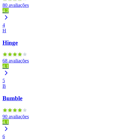
80 avaliações
4.2
4
H
Hinge
68 avaliações
4.1
5
B
Bumble
90 avaliações
4.1
6