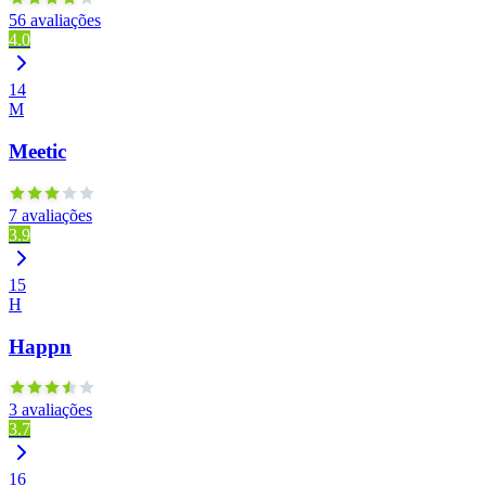
56 avaliações
4.0
14
M
Meetic
7 avaliações
3.9
15
H
Happn
3 avaliações
3.7
16