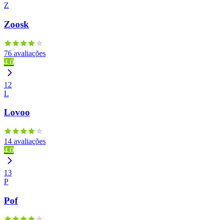
Z
Zoosk
76 avaliações
4.0
12
L
Lovoo
14 avaliações
4.0
13
P
Pof