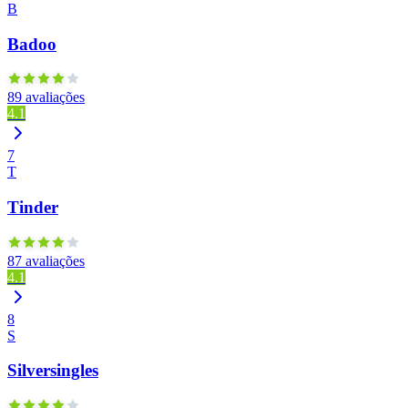
B
Badoo
89 avaliações
4.1
7
T
Tinder
87 avaliações
4.1
8
S
Silversingles