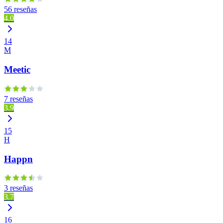
56 reseñas
4.0
14
M
Meetic
7 reseñas
3.9
15
H
Happn
3 reseñas
3.7
16