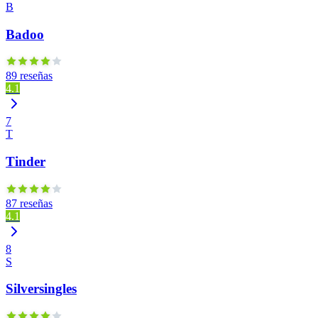
B
Badoo
89 reseñas
4.1
7
T
Tinder
87 reseñas
4.1
8
S
Silversingles