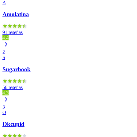
A
Amolatina
91 reseñas
4.4
2
S
Sugarbook
56 reseñas
4.3
3
O
Okcupid