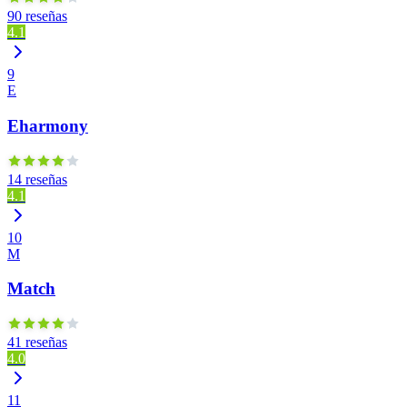
90 reseñas
4.1
9
E
Eharmony
14 reseñas
4.1
10
M
Match
41 reseñas
4.0
11