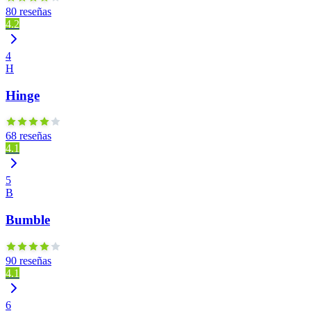
80 reseñas
4.2
4
H
Hinge
68 reseñas
4.1
5
B
Bumble
90 reseñas
4.1
6