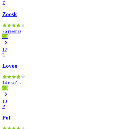
Z
Zoosk
76 reseñas
4.0
12
L
Lovoo
14 reseñas
4.0
13
P
Pof