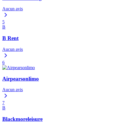
Aucun avis
5
B
B Rent
Aucun avis
6
Airpearsonlimo
Aucun avis
7
B
Blackmoreleisure