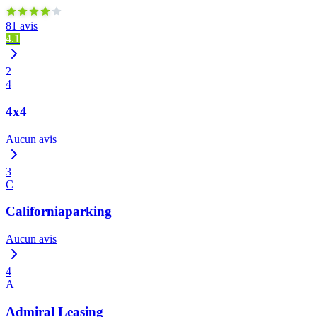
81 avis
4.1
2
4
4x4
Aucun avis
3
C
Californiaparking
Aucun avis
4
A
Admiral Leasing