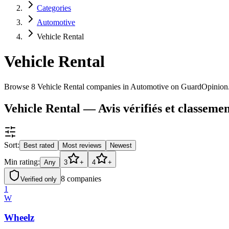
Categories
Automotive
Vehicle Rental
Vehicle Rental
Browse 8 Vehicle Rental companies in Automotive on GuardOpinion
Vehicle Rental — Avis vérifiés et classemen
Sort:
Best rated
Most reviews
Newest
Min rating:
Any
3
+
4
+
8
companies
Verified only
1
W
Wheelz