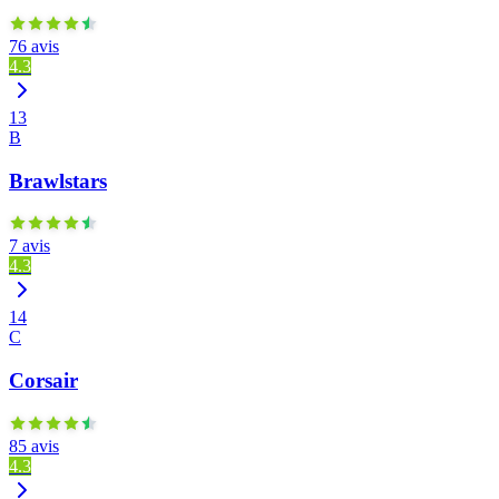
76 avis
4.3
13
B
Brawlstars
7 avis
4.3
14
C
Corsair
85 avis
4.3