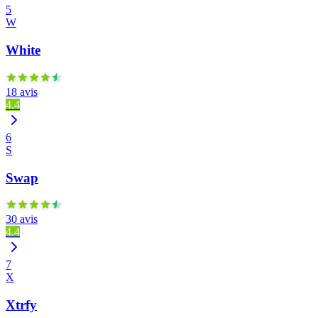
5
W
White
18 avis
4.4
6
S
Swap
30 avis
4.4
7
X
Xtrfy