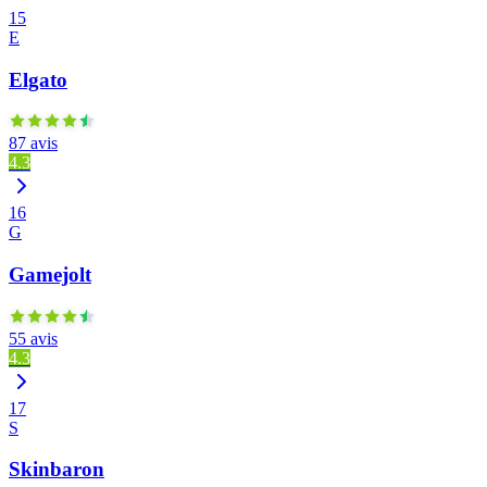
15
E
Elgato
87 avis
4.3
16
G
Gamejolt
55 avis
4.3
17
S
Skinbaron