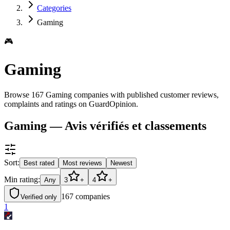
Categories
Gaming
🎮
Gaming
Browse 167 Gaming companies with published customer reviews,
complaints and ratings on GuardOpinion.
Gaming — Avis vérifiés et classements
Sort:
Best rated
Most reviews
Newest
Min rating:
Any
3
+
4
+
167
companies
Verified only
1