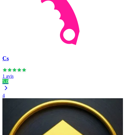
Cs
1 avis
5.0
4