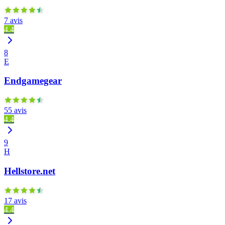
7 avis
4.4
8
E
Endgamegear
55 avis
4.4
9
H
Hellstore.net
17 avis
4.4