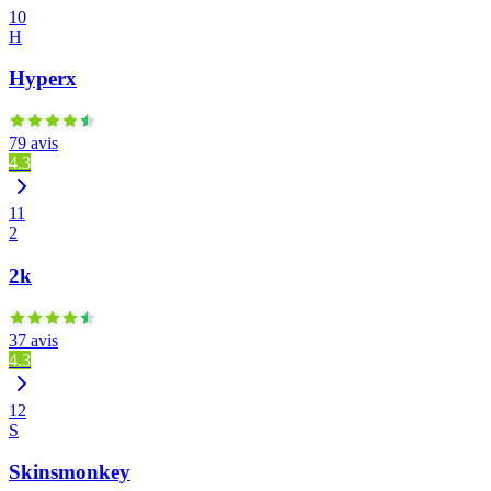
10
H
Hyperx
79 avis
4.3
11
2
2k
37 avis
4.3
12
S
Skinsmonkey