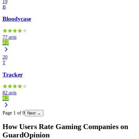
19
B
Bloodycase
77 avis
4.2
20
T
Tracker
82 avis
4.2
Page
1
of
9
Next →
How Users Rate Gaming Companies on
GuardOpinion