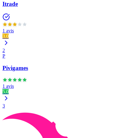
Itrade
1 avis
3.0
2
P
Pivigames
1 avis
5.0
3