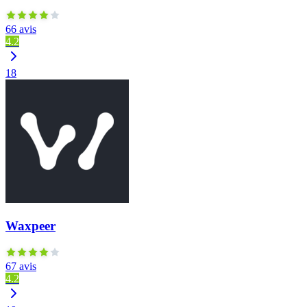
66 avis
4.2
18
Waxpeer
67 avis
4.2