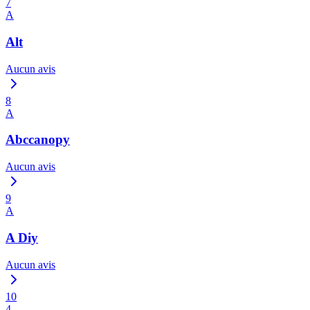
7
A
Alt
Aucun avis
8
A
Abccanopy
Aucun avis
9
A
A Diy
Aucun avis
10
4