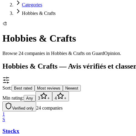
Categories
Hobbies & Crafts
🎨
Hobbies & Crafts
Browse 24 companies in Hobbies & Crafts on GuardOpinion.
Hobbies & Crafts — Avis vérifiés et classe
Sort:
Best rated
Most reviews
Newest
Min rating:
Any
3
+
4
+
24
companies
Verified only
1
S
Stockx