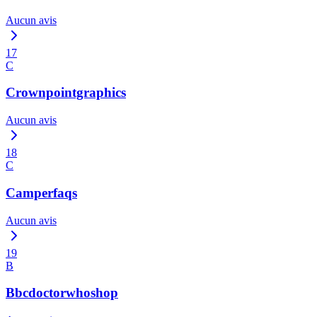
Aucun avis
17
C
Crownpointgraphics
Aucun avis
18
C
Camperfaqs
Aucun avis
19
B
Bbcdoctorwhoshop