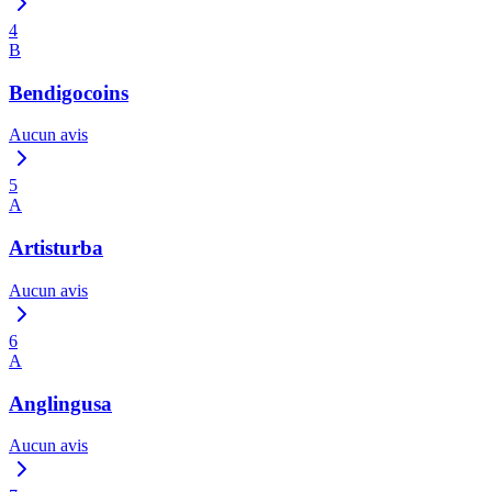
4
B
Bendigocoins
Aucun avis
5
A
Artisturba
Aucun avis
6
A
Anglingusa
Aucun avis