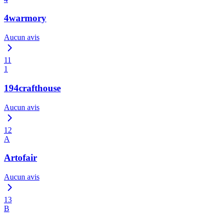
4warmory
Aucun avis
11
1
194crafthouse
Aucun avis
12
A
Artofair
Aucun avis
13
B