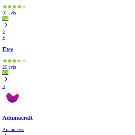
91 avis
4.2
2
E
Etsy
20 avis
3.7
3
Adumacraft
Aucun avis