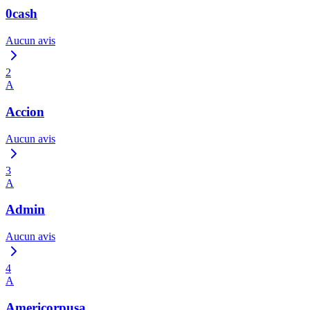
0cash
Aucun avis
2
A
Accion
Aucun avis
3
A
Admin
Aucun avis
4
A
Americorpusa