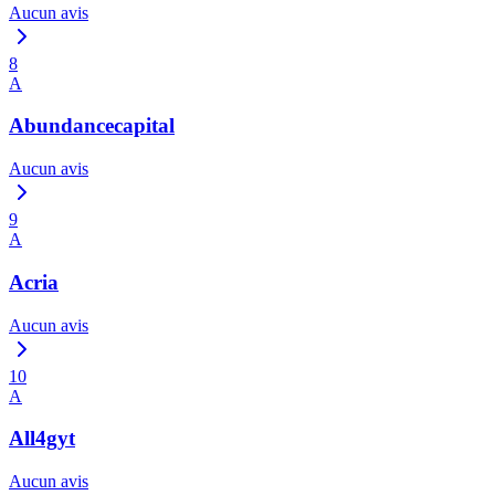
Aucun avis
8
A
Abundancecapital
Aucun avis
9
A
Acria
Aucun avis
10
A
All4gyt
Aucun avis