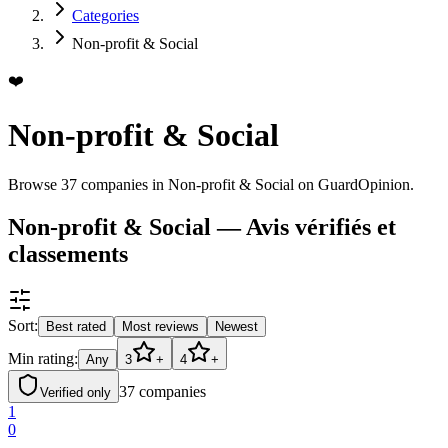
Categories
Non-profit & Social
❤️
Non-profit & Social
Browse 37 companies in Non-profit & Social on GuardOpinion.
Non-profit & Social — Avis vérifiés et
classements
Sort:
Best rated
Most reviews
Newest
Min rating:
Any
3
+
4
+
37
companies
Verified only
1
0