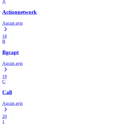
A
Actionnetwork
Aucun avis
18
B
Bgcapt
Aucun avis
19
C
Call
Aucun avis
20
1