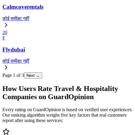
Calmcoverentals
कोई समीक्षा नहीं
20
F
Flydubai
कोई समीक्षा नहीं
Page
1
of
3
Next →
How Users Rate Travel & Hospitality
Companies on GuardOpinion
Every rating on GuardOpinion is based on verified user experiences.
Our ranking algorithm weighs five key factors that real customers
report after using these services: