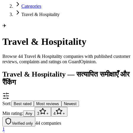
Categories
Travel & Hospitality
✈️
Travel & Hospitality
Browse 44 Travel & Hospitality companies with published customer
reviews, complaints and ratings on GuardOpinion.
Travel & Hospitality — सत्यापित समीक्षाएँ और
रैंकिंग
Sort:
Best rated
Most reviews
Newest
Min rating:
Any
3
+
4
+
44
companies
Verified only
1