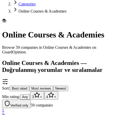
Categories
Online Courses & Academies
📚
Online Courses & Academies
Browse 59 companies in Online Courses & Academies on
GuardOpinion.
Online Courses & Academies —
Doğrulanmış yorumlar ve sıralamalar
Sort:
Best rated
Most reviews
Newest
Min rating:
Any
3
+
4
+
59
companies
Verified only
1
B