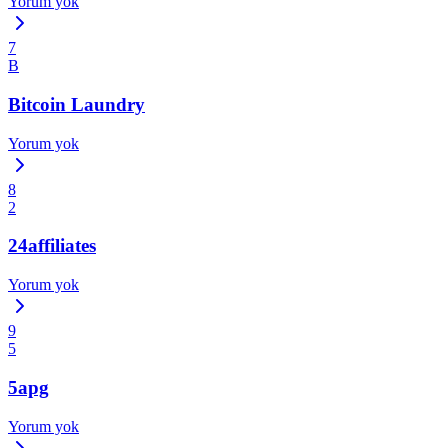
Yorum yok
7
B
Bitcoin Laundry
Yorum yok
8
2
24affiliates
Yorum yok
9
5
5apg
Yorum yok