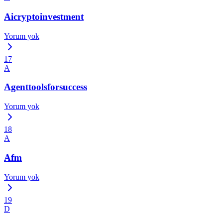
Aicryptoinvestment
Yorum yok
17
A
Agenttoolsforsuccess
Yorum yok
18
A
Afm
Yorum yok
19
D