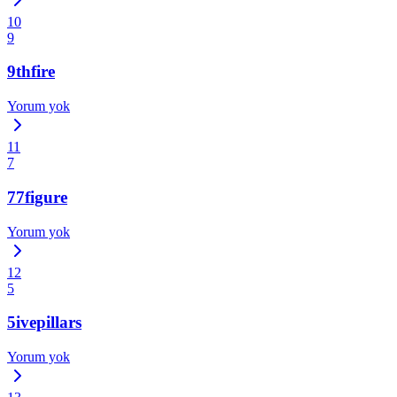
10
9
9thfire
Yorum yok
11
7
77figure
Yorum yok
12
5
5ivepillars
Yorum yok