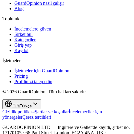
GuardOpinion nasıl çalışır
Blog
Topluluk
İncelemelere güven
Şirket bul
Kategoriler
Giriş yap
Kaydol
İşletmeler
İşletmeler için GuardOpinion
Pricing
Profilinizi talep edin
©
2026
GuardOpinion.
Tüm hakları saklıdır.
🇹🇷
Türkçe
Gizlilik politikası
Şartlar ve koşullar
İncelemeciler için
yönergeler
Çerez tercihleri
GUARDOPINION LTD — İngiltere ve Galler'de kayıtlı, şirket no.
17170105 · 66 Paul Street, London, EC2A 4NA, UK ·