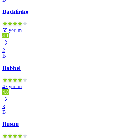
Backlinko
55 yorum
4.1
2
B
Babbel
43 yorum
4.0
3
B
Busuu