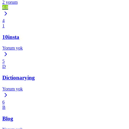
2 yorum
4.0
4
1
10insta
Yorum yok
5
D
Dictionarying
Yorum yok
6
B
Blog