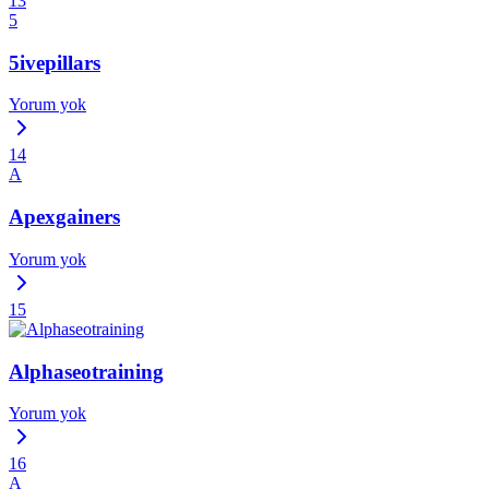
13
5
5ivepillars
Yorum yok
14
A
Apexgainers
Yorum yok
15
Alphaseotraining
Yorum yok
16
A