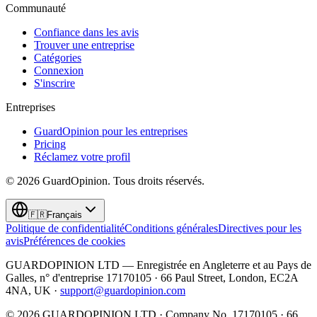
Communauté
Confiance dans les avis
Trouver une entreprise
Catégories
Connexion
S'inscrire
Entreprises
GuardOpinion pour les entreprises
Pricing
Réclamez votre profil
©
2026
GuardOpinion.
Tous droits réservés.
🇫🇷
Français
Politique de confidentialité
Conditions générales
Directives pour les
avis
Préférences de cookies
GUARDOPINION LTD — Enregistrée en Angleterre et au Pays de
Galles, n° d'entreprise 17170105 · 66 Paul Street, London, EC2A
4NA, UK ·
support@guardopinion.com
©
2026
GUARDOPINION LTD · Company No. 17170105 · 66