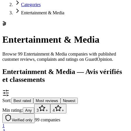
Categories
Entertainment & Media
🎬
Entertainment & Media
Browse 99 Entertainment & Media companies with published
customer reviews, complaints and ratings on GuardOpinion.
Entertainment & Media — Avis vérifiés
et classements
Sort:
Best rated
Most reviews
Newest
Min rating:
Any
3
+
4
+
99
companies
Verified only
1
A