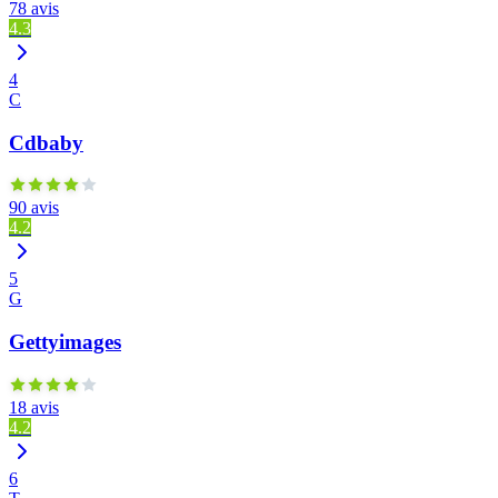
78 avis
4.3
4
C
Cdbaby
90 avis
4.2
5
G
Gettyimages
18 avis
4.2
6