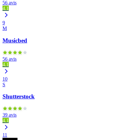
56 avis
4.1
9
M
Musicbed
56 avis
4.1
10
S
Shutterstock
39 avis
4.1
11