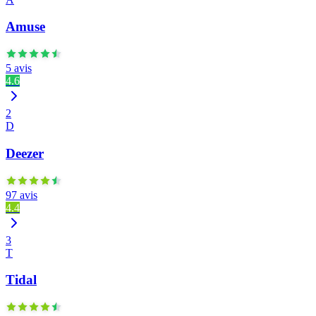
Amuse
5 avis
4.6
2
D
Deezer
97 avis
4.4
3
T
Tidal