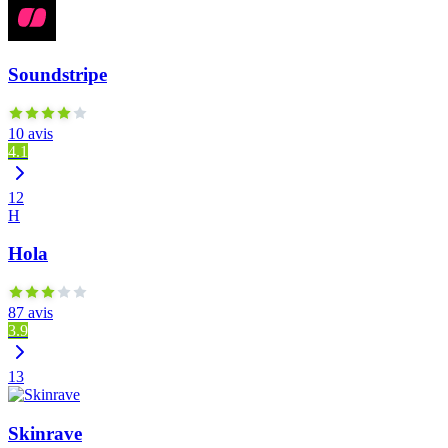
Soundstripe
10 avis
4.1
12
H
Hola
87 avis
3.9
13
Skinrave