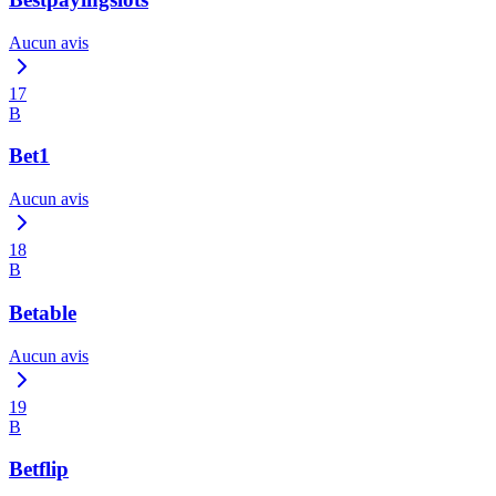
Aucun avis
17
B
Bet1
Aucun avis
18
B
Betable
Aucun avis
19
B
Betflip