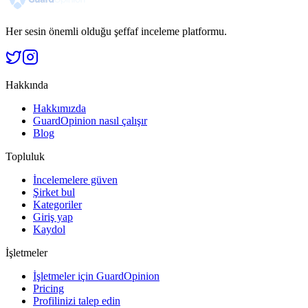
Her sesin önemli olduğu şeffaf inceleme platformu.
Hakkında
Hakkımızda
GuardOpinion nasıl çalışır
Blog
Topluluk
İncelemelere güven
Şirket bul
Kategoriler
Giriş yap
Kaydol
İşletmeler
İşletmeler için GuardOpinion
Pricing
Profilinizi talep edin