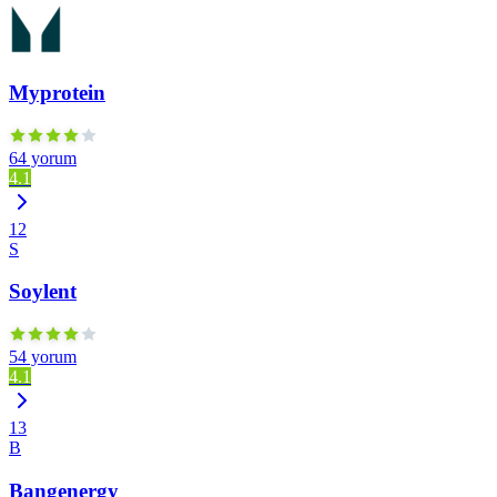
Myprotein
64 yorum
4.1
12
S
Soylent
54 yorum
4.1
13
B
Bangenergy