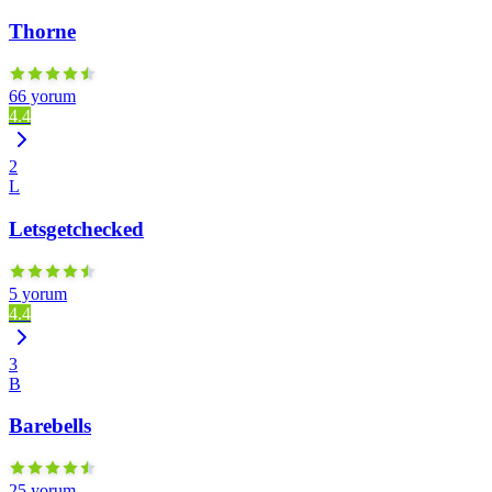
Thorne
66 yorum
4.4
2
L
Letsgetchecked
5 yorum
4.4
3
B
Barebells
25 yorum