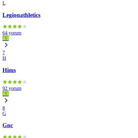
L
Legionathletics
64 yorum
4.1
7
H
Hims
92 yorum
4.1
8
G
Gnc