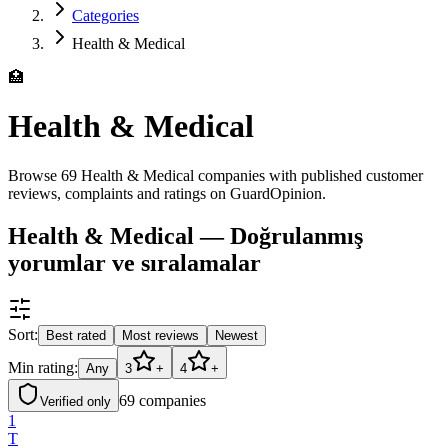
Categories
Health & Medical
🏥
Health & Medical
Browse 69 Health & Medical companies with published customer
reviews, complaints and ratings on GuardOpinion.
Health & Medical — Doğrulanmış
yorumlar ve sıralamalar
Sort:
Best rated
Most reviews
Newest
Min rating:
Any
3
+
4
+
69
companies
Verified only
1
T