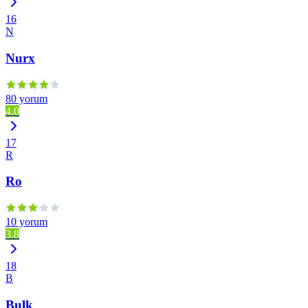
16
N
Nurx
80 yorum
4.0
17
R
Ro
10 yorum
3.8
18
B
Bulk