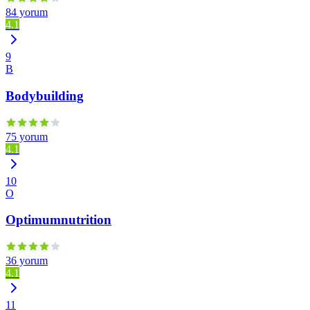
84 yorum
4.1
9
B
Bodybuilding
75 yorum
4.1
10
O
Optimumnutrition
36 yorum
4.1
11