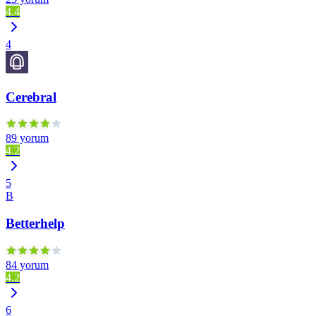
4.4
4
Cerebral
89 yorum
4.2
5
B
Betterhelp
84 yorum
4.2
6