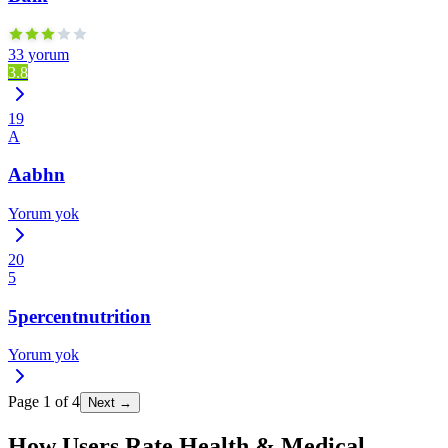
33 yorum
3.8
19
A
Aabhn
Yorum yok
20
5
5percentnutrition
Yorum yok
Page
1
of
4
Next →
How Users Rate Health & Medical