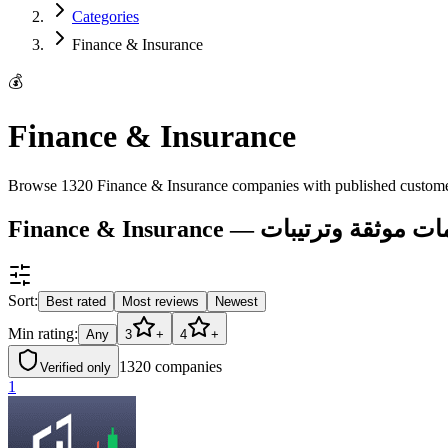
Categories
Finance & Insurance
💰
Finance & Insurance
Browse 1320 Finance & Insurance companies with published customer
Finance & I — تقييمات موثقة وترتيبات
Sort:
Best rated
Most reviews
Newest
Min rating:
Any
3
+
4
+
1320
companies
Verified only
1