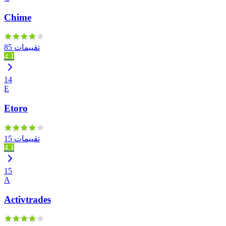
Chime
85 تقييمات
4.1
14
E
Etoro
15 تقييمات
4.1
15
A
Activtrades