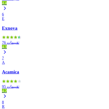
4.4
6
E
Exnova
76 تقييمات
4.3
7
A
Acamica
95 تقييمات
4.2
8
R