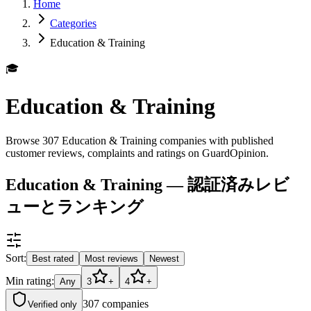
Home
Categories
Education & Training
🎓
Education & Training
Browse 307 Education & Training companies with published
customer reviews, complaints and ratings on GuardOpinion.
Education & Training — 認証済みレビ
ューとランキング
Sort:
Best rated
Most reviews
Newest
Min rating:
Any
3
+
4
+
307
companies
Verified only