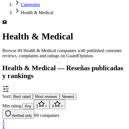
Categories
Health & Medical
🏥
Health & Medical
Browse 69 Health & Medical companies with published customer
reviews, complaints and ratings on GuardOpinion.
Health & Medical — Reseñas publicadas
y rankings
Sort:
Best rated
Most reviews
Newest
Min rating:
Any
3
+
4
+
69
companies
Verified only
1
T