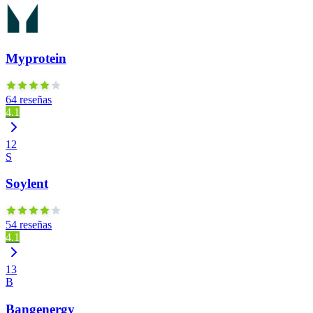
Myprotein
64 reseñas
4.1
12
S
Soylent
54 reseñas
4.1
13
B
Bangenergy