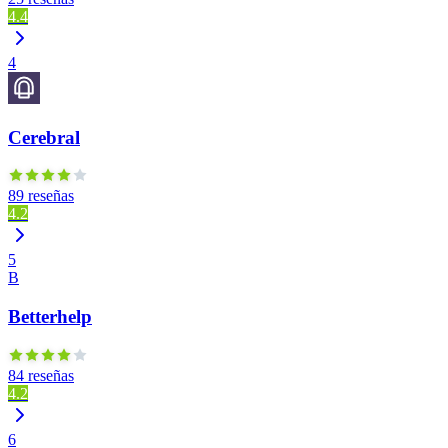
4.4
4
Cerebral
89 reseñas
4.2
5
B
Betterhelp
84 reseñas
4.2
6