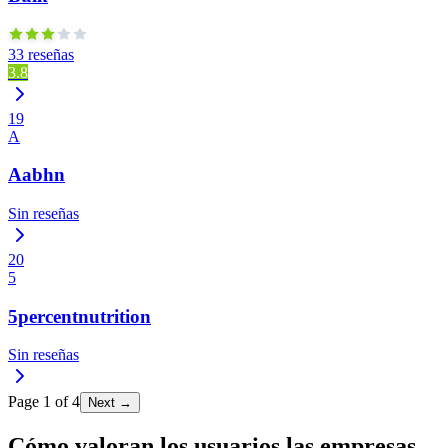
33 reseñas
3.8
19
A
Aabhn
Sin reseñas
20
5
5percentnutrition
Sin reseñas
Page
1
of
4
Next →
Cómo valoran los usuarios las empresas