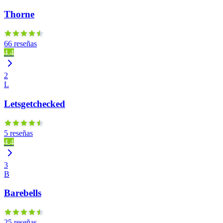
Thorne
66 reseñas
4.4
2
L
Letsgetchecked
5 reseñas
4.4
3
B
Barebells
25 reseñas