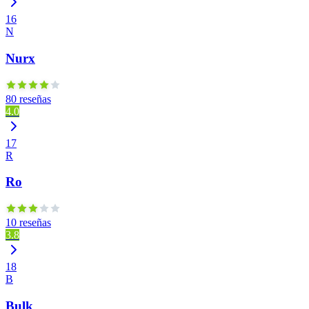
16
N
Nurx
80 reseñas
4.0
17
R
Ro
10 reseñas
3.8
18
B
Bulk