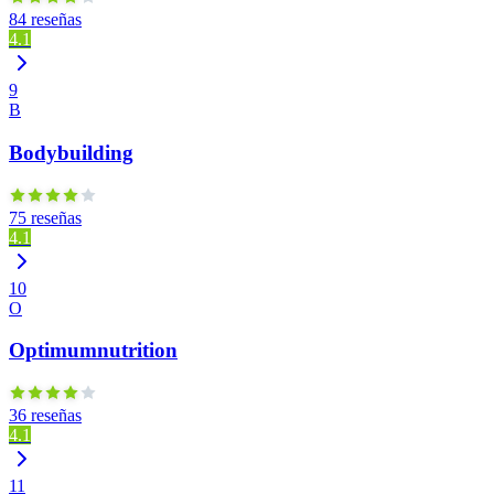
84 reseñas
4.1
9
B
Bodybuilding
75 reseñas
4.1
10
O
Optimumnutrition
36 reseñas
4.1
11