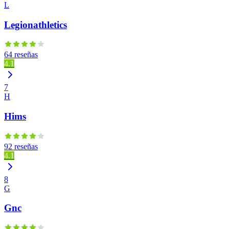
L
Legionathletics
64 reseñas
4.1
7
H
Hims
92 reseñas
4.1
8
G
Gnc