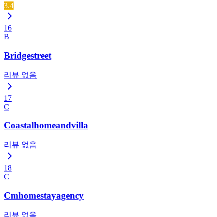
3.4
16
B
Bridgestreet
리뷰 없음
17
C
Coastalhomeandvilla
리뷰 없음
18
C
Cmhomestayagency
리뷰 없음