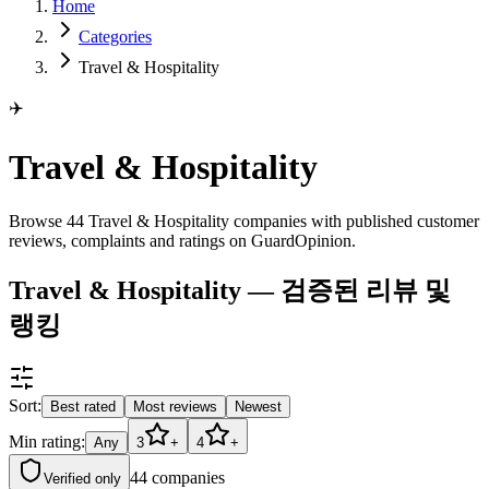
Home
Categories
Travel & Hospitality
✈️
Travel & Hospitality
Browse 44 Travel & Hospitality companies with published customer
reviews, complaints and ratings on GuardOpinion.
Travel & Hospitality — 검증된 리뷰 및
랭킹
Sort:
Best rated
Most reviews
Newest
Min rating:
Any
3
+
4
+
44
companies
Verified only