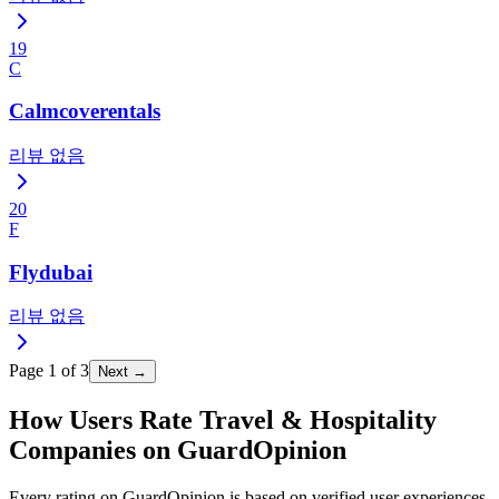
19
C
Calmcoverentals
리뷰 없음
20
F
Flydubai
리뷰 없음
Page
1
of
3
Next →
How Users Rate Travel & Hospitality
Companies on GuardOpinion
Every rating on GuardOpinion is based on verified user experiences.