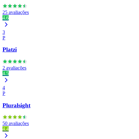
25 avaliações
4.6
3
P
Platzi
2 avaliações
4.5
4
P
Pluralsight
50 avaliações
4.4