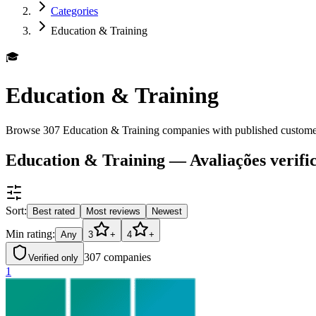
Categories
Education & Training
🎓
Education & Training
Browse 307 Education & Training companies with published customer
Education & Training — Avaliações verifi
Sort:
Best rated
Most reviews
Newest
Min rating:
Any
3
+
4
+
307
companies
Verified only
1