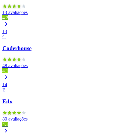
13 avaliações
4.2
13
C
Coderhouse
48 avaliações
4.1
14
E
Edx
80 avaliações
4.1