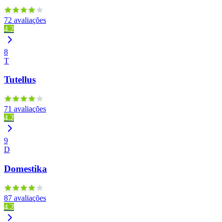
72 avaliações
4.2
8
T
Tutellus
71 avaliações
4.2
9
D
Domestika
87 avaliações
4.2