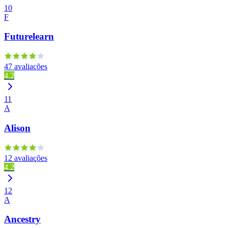
10
F
Futurelearn
47 avaliações
4.2
11
A
Alison
12 avaliações
4.2
12
A
Ancestry