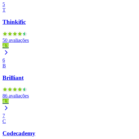
5
T
Thinkific
50 avaliações
4.3
6
B
Brilliant
86 avaliações
4.3
7
C
Codecademy