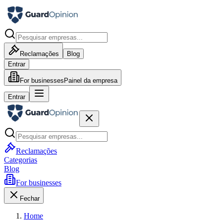
Reclamações
Blog
Entrar
For businesses
Painel da empresa
Entrar
Reclamações
Categorias
Blog
For businesses
Fechar
Home