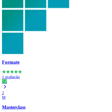
Formate
1 avaliação
5.0
2
M
Masterclass