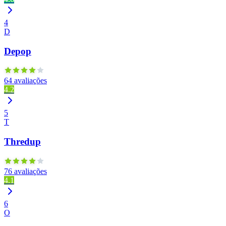
4
D
Depop
64 avaliações
4.2
5
T
Thredup
76 avaliações
4.1
6
O