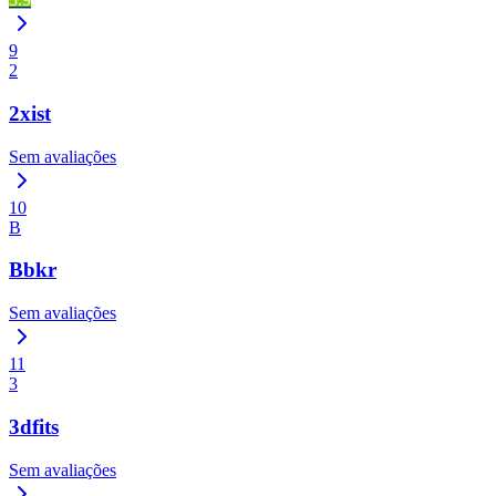
9
2
2xist
Sem avaliações
10
B
Bbkr
Sem avaliações
11
3
3dfits
Sem avaliações