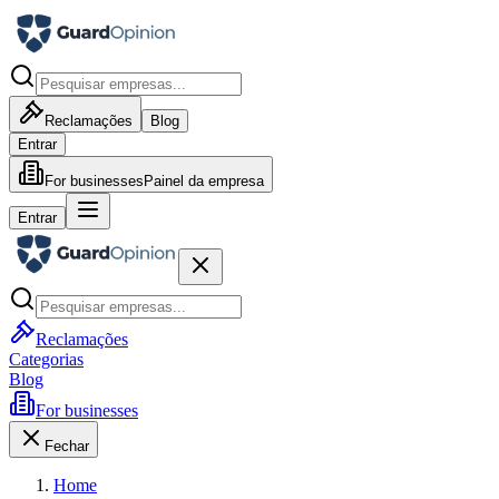
Reclamações
Blog
Entrar
For businesses
Painel da empresa
Entrar
Reclamações
Categorias
Blog
For businesses
Fechar
Home