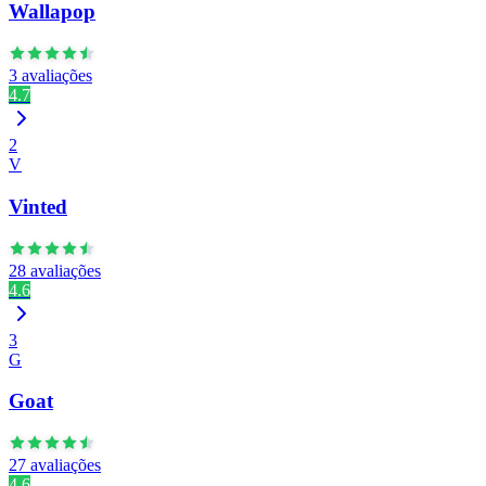
Wallapop
3 avaliações
4.7
2
V
Vinted
28 avaliações
4.6
3
G
Goat
27 avaliações
4.6