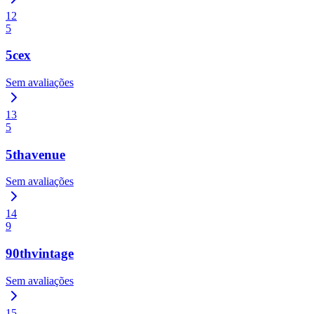
12
5
5cex
Sem avaliações
13
5
5thavenue
Sem avaliações
14
9
90thvintage
Sem avaliações
15