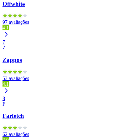
Offwhite
97 avaliações
4.1
7
Z
Zappos
53 avaliações
4.1
8
F
Farfetch
62 avaliações
3.9