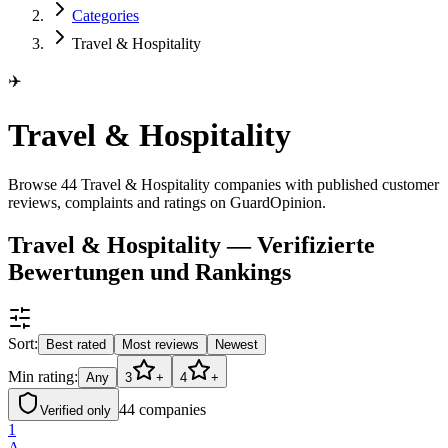
Categories
Travel & Hospitality
✈️
Travel & Hospitality
Browse 44 Travel & Hospitality companies with published customer
reviews, complaints and ratings on GuardOpinion.
Travel & Hospitality — Verifizierte
Bewertungen und Rankings
Sort:
Best rated
Most reviews
Newest
Min rating:
Any
3
+
4
+
44
companies
Verified only
1
A