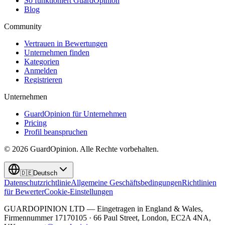
So funktioniert GuardOpinion
Blog
Community
Vertrauen in Bewertungen
Unternehmen finden
Kategorien
Anmelden
Registrieren
Unternehmen
GuardOpinion für Unternehmen
Pricing
Profil beanspruchen
©
2026
GuardOpinion.
Alle Rechte vorbehalten.
🇩🇪
Deutsch
Datenschutzrichtlinie
Allgemeine Geschäftsbedingungen
Richtlinien
für Bewerter
Cookie-Einstellungen
GUARDOPINION LTD — Eingetragen in England & Wales,
Firmennummer 17170105 · 66 Paul Street, London, EC2A 4NA,