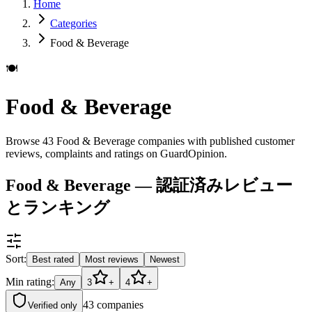
Home
Categories
Food & Beverage
🍽️
Food & Beverage
Browse 43 Food & Beverage companies with published customer
reviews, complaints and ratings on GuardOpinion.
Food & Beverage — 認証済みレビュー
とランキング
Sort:
Best rated
Most reviews
Newest
Min rating:
Any
3
+
4
+
43
companies
Verified only