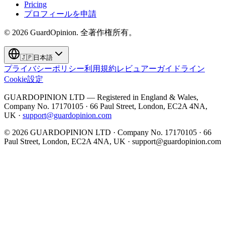
Pricing
プロフィールを申請
©
2026
GuardOpinion.
全著作権所有。
🇯🇵
日本語
プライバシーポリシー
利用規約
レビュアーガイドライン
Cookie設定
GUARDOPINION LTD — Registered in England & Wales,
Company No. 17170105 · 66 Paul Street, London, EC2A 4NA,
UK ·
support@guardopinion.com
©
2026
GUARDOPINION LTD · Company No. 17170105 · 66
Paul Street, London, EC2A 4NA, UK ·
support@guardopinion.com