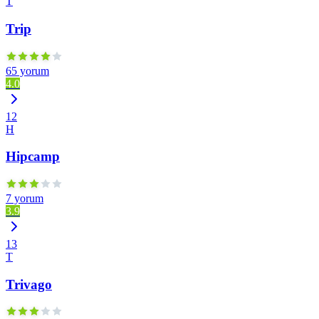
T
Trip
65 yorum
4.0
12
H
Hipcamp
7 yorum
3.9
13
T
Trivago