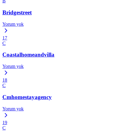
B
Bridgestreet
Yorum yok
17
C
Coastalhomeandvilla
Yorum yok
18
C
Cmhomestayagency
Yorum yok
19
C