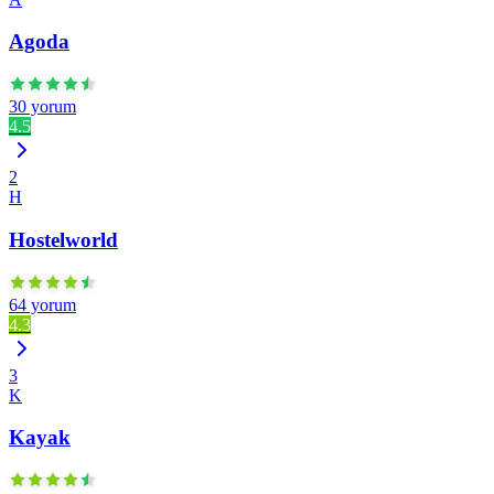
Agoda
30 yorum
4.5
2
H
Hostelworld
64 yorum
4.3
3
K
Kayak