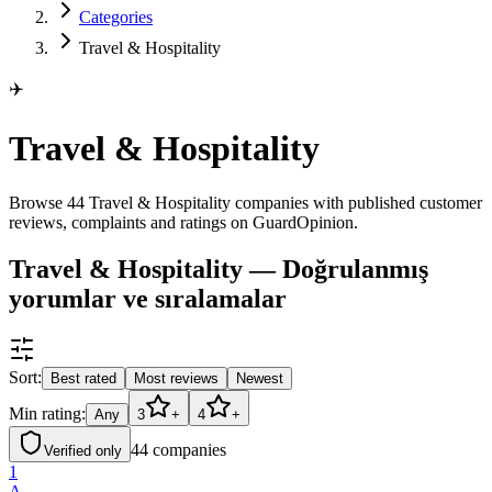
Categories
Travel & Hospitality
✈️
Travel & Hospitality
Browse 44 Travel & Hospitality companies with published customer
reviews, complaints and ratings on GuardOpinion.
Travel & Hospitality — Doğrulanmış
yorumlar ve sıralamalar
Sort:
Best rated
Most reviews
Newest
Min rating:
Any
3
+
4
+
44
companies
Verified only
1
A