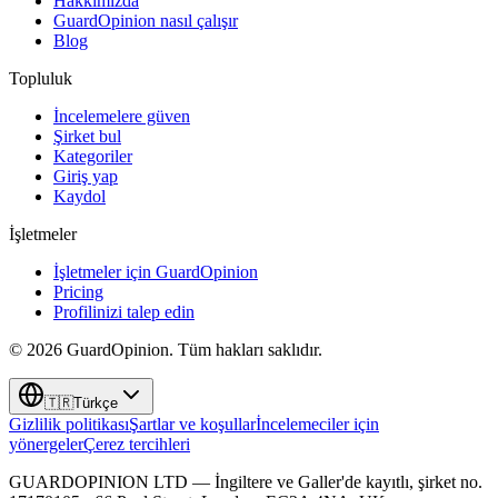
Hakkımızda
GuardOpinion nasıl çalışır
Blog
Topluluk
İncelemelere güven
Şirket bul
Kategoriler
Giriş yap
Kaydol
İşletmeler
İşletmeler için GuardOpinion
Pricing
Profilinizi talep edin
©
2026
GuardOpinion.
Tüm hakları saklıdır.
🇹🇷
Türkçe
Gizlilik politikası
Şartlar ve koşullar
İncelemeciler için
yönergeler
Çerez tercihleri
GUARDOPINION LTD — İngiltere ve Galler'de kayıtlı, şirket no.