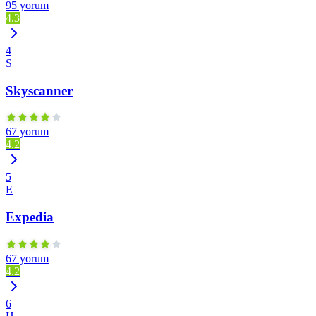
95 yorum
4.3
4
S
Skyscanner
67 yorum
4.2
5
E
Expedia
67 yorum
4.2
6