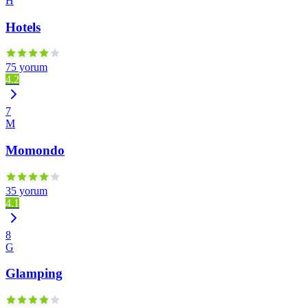
H
Hotels
75 yorum
4.2
7
M
Momondo
35 yorum
4.1
8
G
Glamping