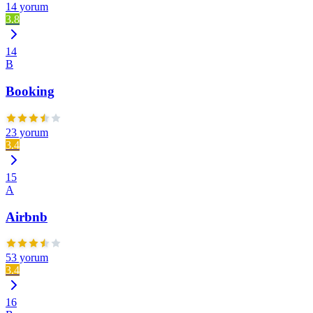
14 yorum
3.8
14
B
Booking
23 yorum
3.4
15
A
Airbnb
53 yorum
3.4
16