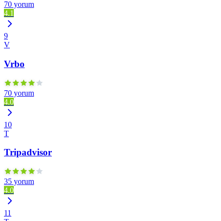
70 yorum
4.1
9
V
Vrbo
70 yorum
4.0
10
T
Tripadvisor
35 yorum
4.0
11