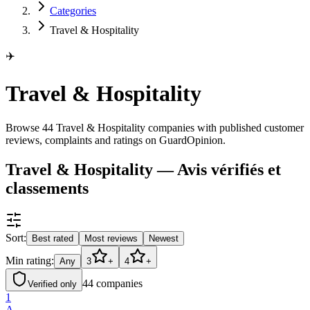
Categories
Travel & Hospitality
✈️
Travel & Hospitality
Browse 44 Travel & Hospitality companies with published customer
reviews, complaints and ratings on GuardOpinion.
Travel & Hospitality — Avis vérifiés et
classements
Sort:
Best rated
Most reviews
Newest
Min rating:
Any
3
+
4
+
44
companies
Verified only
1
A