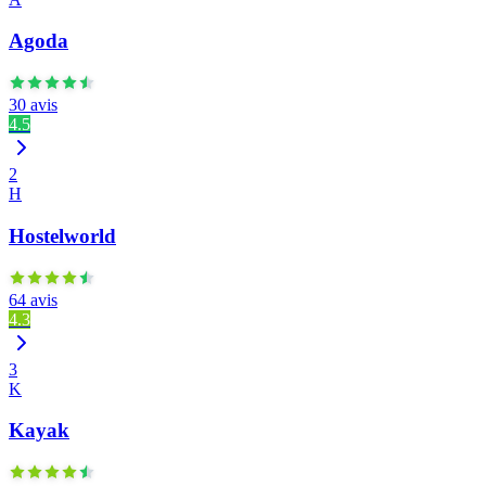
Agoda
30 avis
4.5
2
H
Hostelworld
64 avis
4.3
3
K
Kayak