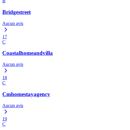
B
Bridgestreet
Aucun avis
17
C
Coastalhomeandvilla
Aucun avis
18
C
Cmhomestayagency
Aucun avis
19
C