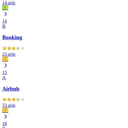
14 avis
3.8
14
B
Booking
23 avis
3.4
15
A
Airbnb
53 avis
3.4
16