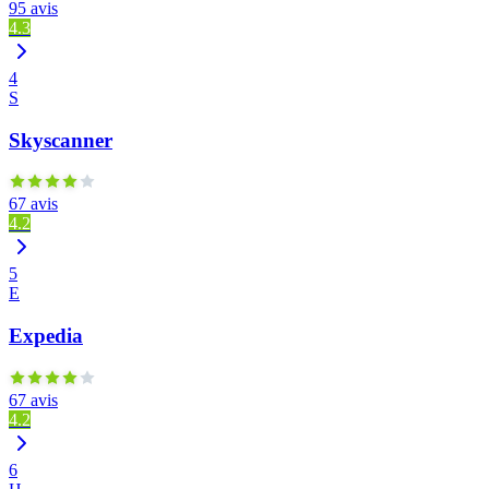
95 avis
4.3
4
S
Skyscanner
67 avis
4.2
5
E
Expedia
67 avis
4.2
6