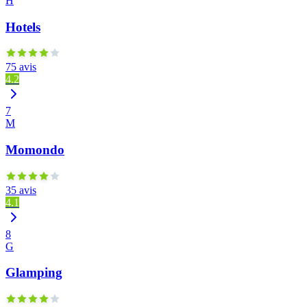
H
Hotels
75 avis
4.2
7
M
Momondo
35 avis
4.1
8
G
Glamping