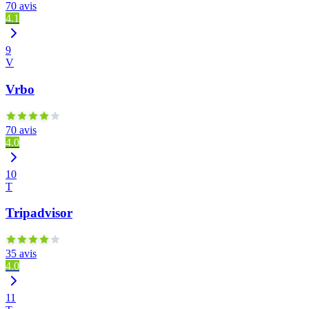
70 avis
4.1
9
V
Vrbo
70 avis
4.0
10
T
Tripadvisor
35 avis
4.0
11