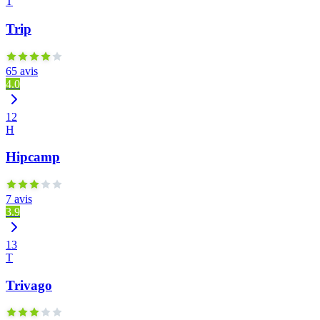
T
Trip
65 avis
4.0
12
H
Hipcamp
7 avis
3.9
13
T
Trivago